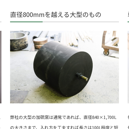
直径800mmを越える大型のもの
弊社の大型の加硫窯は通常であれば、直径840×1,700L
ム
の大きさまで、入れ方を工夫すれば長さは100L程度と短
殊