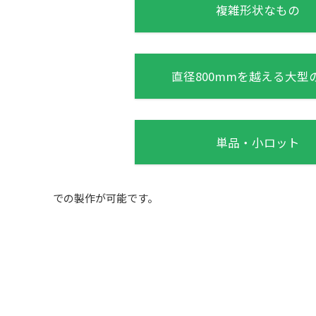
複雑形状なもの
直径800mmを越える大型
単品・小ロット
での製作が可能です。