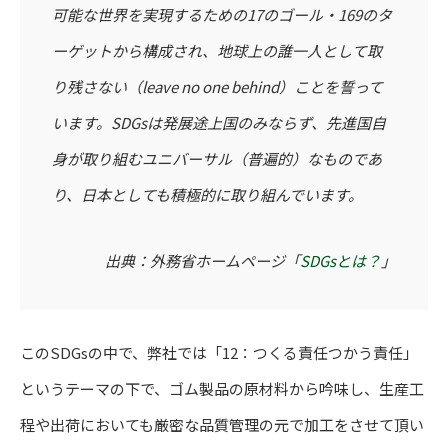
可能な世界を実現するための17のゴール・169のタ
ーゲットから構成され、地球上の誰一人として取
り残さない（leave no one behind）ことを誓って
います。SDGsは発展途上国のみならず、先進国自
身が取り組むユニバーサル（普遍的）なものであ
り、日本としても積極的に取り組んでいます。
出典：外務省ホームページ「
SDGsとは？
」
このSDGsの中で、弊社では「12：つくる責任つかう責任」
というテーマの下で、ゴム製品の原材料から吟味し、生産工
程や出荷においても厳密な品質管理の元で加工をさせて頂い