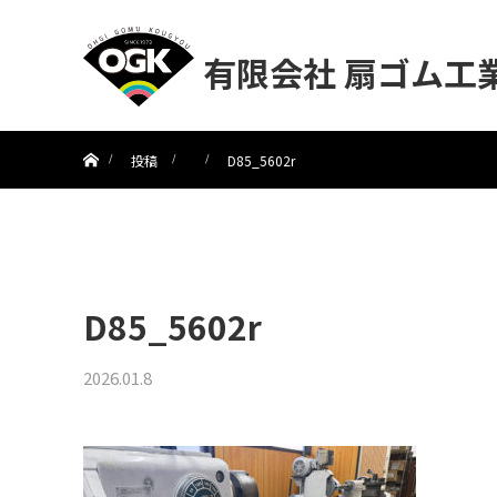
有限会社 扇ゴム工
ホーム
投稿
D85_5602r
D85_5602r
2026.01.8